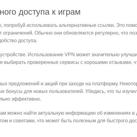
ного доступа к играм
, попробуй использовать альтернативные ссылки. Это пом
т ограничений. Обычно они обновляются регулярно, что по
добство доступа.
 устройстве. Использование VPN может значительно улучш
ся выбирать проверенные сервисы с хорошими отзывами, 
ых предложений и акций при заходе на платформу. Некот
е бонусы для новых пользователей. Убедись, что ты изучил
льно эффективно.
там можно найти актуальную информацию об изменениях в 
ом и советами, что может быть полезным для быстрого дос