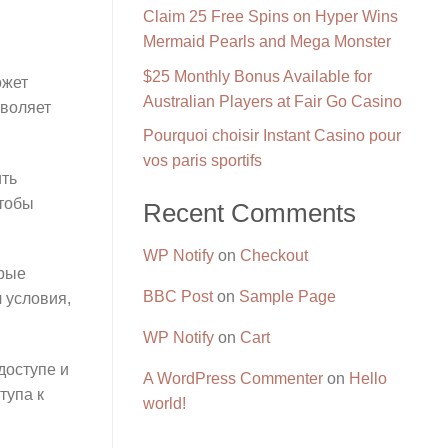
Claim 25 Free Spins on Hyper Wins
Mermaid Pearls and Mega Monster
$25 Monthly Bonus Available for
ожет
Australian Players at Fair Go Casino
зволяет
Pourquoi choisir Instant Casino pour
vos paris sportifs
ить
чтобы
Recent Comments
WP Notify
on
Checkout
орые
BBC Post
on
Sample Page
 условия,
WP Notify
on
Cart
доступе и
A WordPress Commenter
on
Hello
тупа к
world!