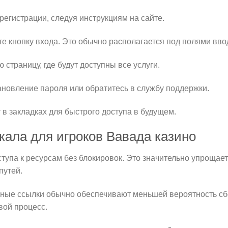
регистрации, следуя инструкциям на сайте.
 кнопку входа. Это обычно располагается под полями вво
страницу, где будут доступны все услуги.
ановление пароля или обратитесь в службу поддержки.
 в закладках для быстрого доступа в будущем.
ала для игроков Вавада казино
упа к ресурсам без блокировок. Это значительно упрощает
путей.
нные ссылки обычно обеспечивают меньшей вероятность сб
вой процесс.