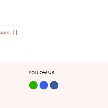
еркало
FOLLOW US