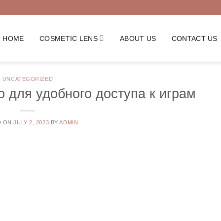
HOME
COSMETIC LENS
ABOUT US
CONTACT US
UNCATEGORIZED
о для удобного доступа к играм
D ON
JULY 2, 2023
BY
ADMIN