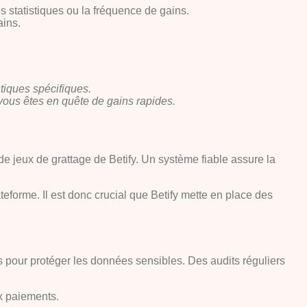
s statistiques ou la fréquence de gains.
ains.
tiques spécifiques.
vous êtes en quête de gains rapides.
 de jeux de grattage de Betify. Un système fiable assure la
lateforme. Il est donc crucial que Betify mette en place des
s pour protéger les données sensibles. Des audits réguliers
ux paiements.