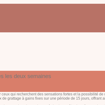
tes les deux semaines
r ceux qui recherchent des sensations fortes et la possibilité d
x de grattage à gains fixes sur une période de 15 jours, offrant 