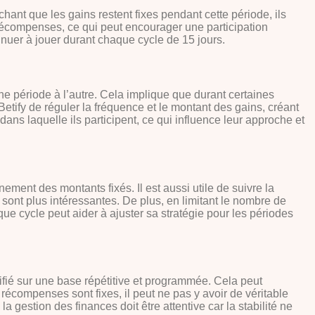
ant que les gains restent fixes pendant cette période, ils
s récompenses, ce qui peut encourager une participation
tinuer à jouer durant chaque cycle de 15 jours.
ne période à l’autre. Cela implique que durant certaines
etify de réguler la fréquence et le montant des gains, créant
ans laquelle ils participent, ce qui influence leur approche et
ement des montants fixés. Il est aussi utile de suivre la
 sont plus intéressantes. De plus, en limitant le nombre de
ue cycle peut aider à ajuster sa stratégie pour les périodes
anifié sur une base répétitive et programmée. Cela peut
écompenses sont fixes, il peut ne pas y avoir de véritable
 gestion des finances doit être attentive car la stabilité ne