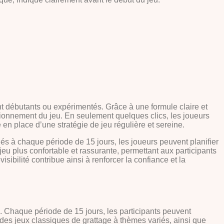
ent débutants ou expérimentés. Grâce à une formule claire et
tionnement du jeu. En seulement quelques clics, les joueurs
e en place d’une stratégie de jeu régulière et sereine.
bués à chaque période de 15 jours, les joueurs peuvent planifier
eu plus confortable et rassurante, permettant aux participants
isibilité contribue ainsi à renforcer la confiance et la
. Chaque période de 15 jours, les participants peuvent
 des jeux classiques de grattage à thèmes variés, ainsi que