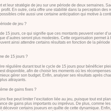
et leur stratégie de jeu sur une période de deux semaines. Sach
profit. En outre, cela offre une stabilité dans la perception de
 possibles crée aussi une certaine anticipation qui motive à con
période de jeu ?
de 15 jours, ce qui signifie que ces montants peuvent varier d’u
ue d’autres seront plus modestes. Cette organisation permet à B
ent ainsi attendre certains résultats en fonction de la période d
me de 15 jours ?
 régulière durant tout le cycle de 15 jours pour bénéficier plein
n est disponible, afin de choisir les moments où les récompenses
ieux gérer son budget. Enfin, analyser ses résultats après chaq
plus attrayants.
stème de gains fixes ?
ns fixe peut limiter l’excitation liée au jeu, puisque tout est pl
ance de gains plus importants ou imprévus. De plus, comme les r
 décevoir certains joueurs en quête de cette dynamique. Enfin, la