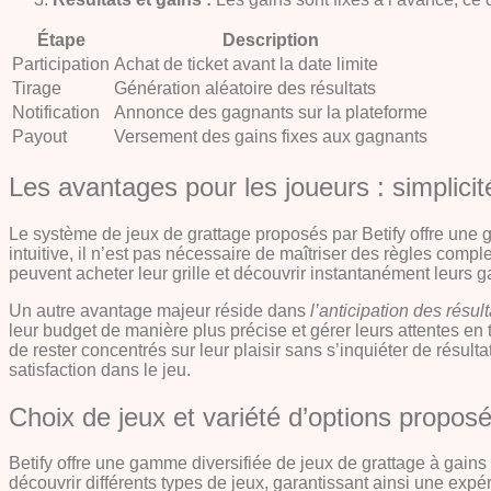
Étape
Description
Participation
Achat de ticket avant la date limite
Tirage
Génération aléatoire des résultats
Notification
Annonce des gagnants sur la plateforme
Payout
Versement des gains fixes aux gagnants
Les avantages pour les joueurs : simplicité
Le système de jeux de grattage proposés par Betify offre une
intuitive, il n’est pas nécessaire de maîtriser des règles co
peuvent acheter leur grille et découvrir instantanément leurs ga
Un autre avantage majeur réside dans
l’anticipation des résult
leur budget de manière plus précise et gérer leurs attentes en
de rester concentrés sur leur plaisir sans s’inquiéter de résulta
satisfaction dans le jeu.
Choix de jeux et variété d’options proposé
Betify offre une gamme diversifiée de jeux de grattage à gains
découvrir différents types de jeux, garantissant ainsi une exp